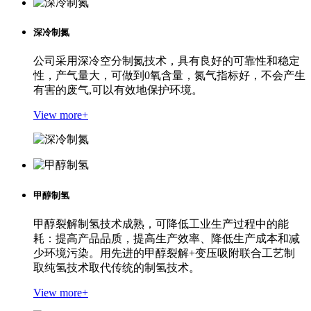
深冷制氮
公司采用深冷空分制氮技术，具有良好的可靠性和稳定
性，产气量大，可做到0氧含量，氮气指标好，不会产生
有害的废气,可以有效地保护环境。
View more+
甲醇制氢
甲醇裂解制氢技术成熟，可降低工业生产过程中的能
耗：提高产品品质，提高生产效率、降低生产成本和减
少环境污染。用先进的甲醇裂解+变压吸附联合工艺制
取纯氢技术取代传统的制氢技术。
View more+