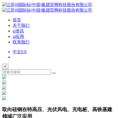
首页
关于我们
ai资讯
ai应用
联系我们
中文
EN
×
取向硅钢
在特高压、光伏风电、充电桩、高铁基建
领域广泛应用