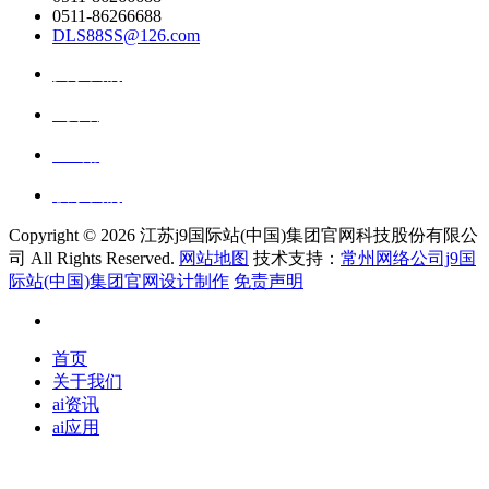
0511-86266688
DLS88SS@126.com
关于我们
ai资讯
ai应用
联系我们
Copyright ©
2026 江苏j9国际站(中国)集团官网科技股份有限公
司 All Rights Reserved.
网站地图
技术支持：
常州网络公司j9国
际站(中国)集团官网设计制作
免责声明
首页
关于我们
ai资讯
ai应用