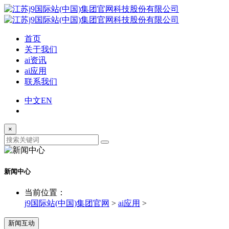
首页
关于我们
ai资讯
ai应用
联系我们
中文
EN
×
新闻中心
当前位置：
j9国际站(中国)集团官网
>
ai应用
>
新闻互动