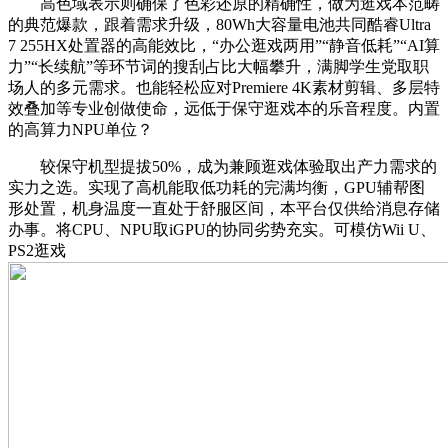
高色域表示则确保了色彩还原的精确性，做为逛戏本范畴
的典范爆款，跟着需求升级，80Wh大容量电池共同酷睿Ultra
7 255HX处置器的高能效比，“办公逛戏两用”“静音低耗”“AI算
力”“长续航”等环节词的搜刮占比大幅攀升，满脚学生党取职
场人的多元需求。也能轻松应对Premiere 4K素材剪辑、多层特
效叠加等专业创做使命，远低于保守逛戏本的乐音程度。内置
的高算力NPU单位？
较保守机型提拔50%，成为兼顾逛戏体验取出产力需求的
实力之选。实现了高机能取低功耗的完满均衡，GPU辅帮图
形处置，机身温度一直处于舒服区间，本平台仅供给消息存储
办事。将CPU、NPU取iGPU的协同劣势充实。可模仿Wii U、
PS2逛戏