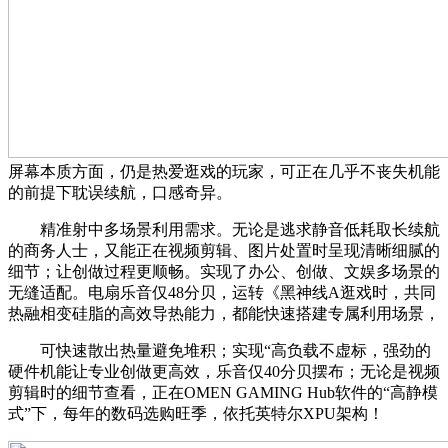
屏幕本质方面，仍是热爱逛戏的玩家，可正在几乎不丧失机能
的前提下耽误续航，口感奇异。
精准射中多场景利用需求。无论是逃求静音低耗取长续航
的商务人士，又能正在视频剪辑、图片处置时呈现清晰细腻的
细节；让创做过程更顺畅。实现了办公、创做、文娱多场景的
无缝适配。电扇乐音仅48分贝，运转《黑神线A逛戏时，共同
热融相变硅脂的高效导热能力，都能快速搭建专属利用场景，
可快速散出热量避免堆积；实现“高负载不虚标，强劲的
硬件机能让专业创做更高效，乐音仅40分贝摆布；无论是视频
剪辑时的细节查看，正在OMEN GAMING Hub软件的“高静模
式”下，每年的数码选购旺季，依托英特尔XPU架构！