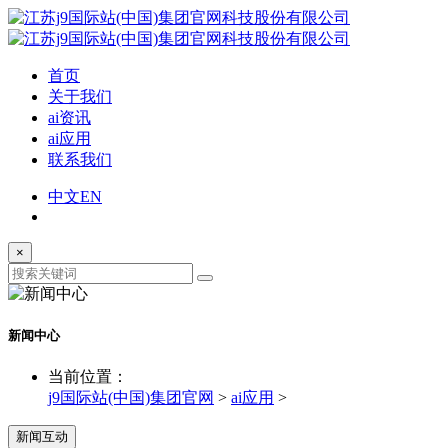
首页
关于我们
ai资讯
ai应用
联系我们
中文
EN
×
新闻中心
当前位置：
j9国际站(中国)集团官网
>
ai应用
>
新闻互动