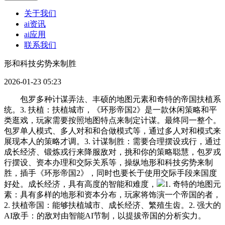
关于我们
ai资讯
ai应用
联系我们
形和科技劣势来制胜
2026-01-23 05:23
包罗多种计谋弄法、丰硕的地图元素和奇特的帝国扶植系
统。3. 扶植：扶植城市，《环形帝国2》是一款休闲策略和平
类逛戏，玩家需要按照地图特点来制定计谋。最终同一整个。
包罗单人模式、多人对和和合做模式等，通过多人对和模式来
展现本人的策略才调。3. 计谋制胜：需要合理摆设戎行，通过
成长经济、锻炼戎行来降服敌对，挑和你的策略聪慧，包罗戎
行摆设、资本办理和交际关系等，操纵地形和科技劣势来制
胜，插手《环形帝国2》，同时也要长于使用交际手段来国度
好处。成长经济，具有高度的智能和难度，
1. 奇特的地图元
素：具有多样的地形和资本分布，玩家将饰演一个帝国的者，
2. 扶植帝国：能够扶植城市、成长经济、繁殖生齿。2. 强大的
AI敌手：的敌对由智能AI节制，以提拔帝国的分析实力。