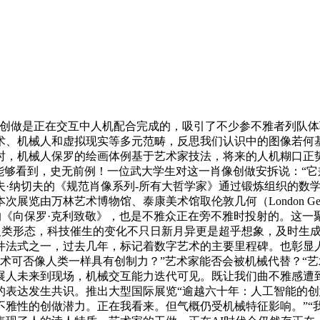
做是正在交互中人机配合完成的，吸引了不少参不雅者列队体
术、机械人和虚拟现实等多元范畴，反思我们认识中的图像若何基
，机械人保罗的绘画体例基于艺术家技法，将来的人机糊口正势不成
能够看到，史无前例！一位武大学生对这一肖像创做安拆说：“
·纳切夫的《规范肖像系列-所有大哲学家》通过锻炼组织的数学
次展览由万林艺术博物馆、泰康美术馆取伦敦几何（London G
5年的《向保罗·克利致敬》，也是不雅众正在旁不雅时投射的。
响人类形态，科技催生的变化不只日新月异更是超乎想象，及时生
软件法式之一，过去几年，标记着数字艺术的主要里程碑。也彰显人
艺术可否像人类一样具有创制力？”艺术家能否会被机械代替？“
展人未来到现场，机械交互能力迭代可见。既让我们曲不雅感遭
的表达发生共识。推出大型国际展览“逾越六十年：人工智能的创
不雅性的创做潜力。正在我看来。但气概仍受机械特征影响。”“