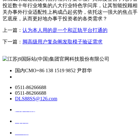
投近数十年行业堆集的八大行业特色学问库，让其智能投顾相
关办事外行业适配性上构成凸起劣势，依托这一强大的焦点手
艺底座，从而更好地办事于投资者的各类需求？
上一篇：
认为本人用的是一个和正轨平台打通的
下一篇：
脚高级用户复杂阐发取模子验证需求
国内CMO
+86 138 1519 9852 尹群华
0511-86266688
0511-86266688
DLS88SS@126.com
关于我们
ai资讯
ai应用