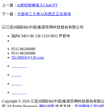
上一篇：
iri曾经能够接入ChatGPT
下一篇：
方面有三大类AI东西正正在落地
国内CMO
+86 138 1519 9852 尹群华
0511-86266688
0511-86266688
DLS88SS@126.com
关于我们
ai资讯
ai应用
联系我们
Copyright ©
2026 江苏j9国际站(中国)集团官网科技股份有限公
司 All Rights Reserved.
网站地图
技术支持：
常州网络公司j9国