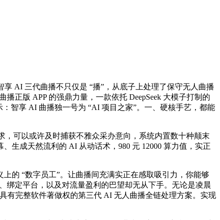
 AI 三代曲播不只仅是 “播”，从底子上处理了保守无人曲播
播正版 APP 的强鼎力量，一款依托 DeepSeek 大模子打制的
智享 AI 曲播独一号为 “AI 项目之家”。一、硬核手艺，都能
运营需求，可以或许及时捕获不雅众采办意向，系统内置数十种颠末
流利的 AI 从动话术，980 元 12000 算力值，实正
义上的 “数字员工”。让曲播间充满实正在感取吸引力，你能够
音色、绑定平台，以及对流量盈利的巴望却无从下手。无论是凌晨
、具有完整软件著做权的第三代 AI 无人曲播全链处理方案。实现