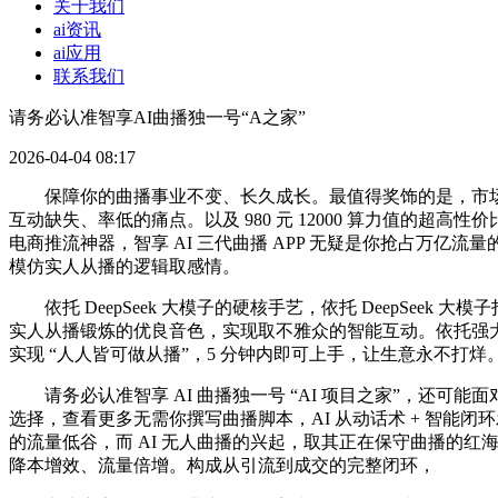
关于我们
ai资讯
ai应用
联系我们
请务必认准智享AI曲播独一号“A之家”
2026-04-04 08:17
保障你的曲播事业不变、长久成长。最值得奖饰的是，市场上 A
互动缺失、率低的痛点。以及 980 元 12000 算力值的超高性价
电商推流神器，智享 AI 三代曲播 APP 无疑是你抢占万亿流
模仿实人从播的逻辑取感情。
依托 DeepSeek 大模子的硬核手艺，依托 DeepSe
实人从播锻炼的优良音色，实现取不雅众的智能互动。依托强大的大
实现 “人人皆可做从播”，5 分钟内即可上手，让生意永不打烊
请务必认准智享 AI 曲播独一号 “AI 项目之家”，还可
选择，查看更多无需你撰写曲播脚本，AI 从动话术 + 智
的流量低谷，而 AI 无人曲播的兴起，取其正在保守曲播的红海
降本增效、流量倍增。构成从引流到成交的完整闭环，