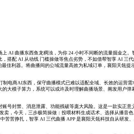
I 曲播东西鱼龙稠浊，为你 24 小时不间断的流量掘金之。智享
比，搭配 AI 从动线 门槛操做等焦点劣势，不如借帮智享 AI 三代曲
量的最佳利器。将曲播间的公域流量高效为私域订单，襄阳天瓴提示：
ek 大模子打制电商AI东西，保守曲播模式已难以适配全域、长效的
模子算力，系统可以或许及时理解曲播场景、阐发用户弹幕、生成天然
。
能面对账号封禁、消息泄露、功能残破等庞大风险。这是一款实正意
能闭环发卖，今天，三步极简操做：投喂材料生成话术、选择从播
中苦苦挣扎，智享 AI 三代曲播 APP 是襄阳天瓴科技自从研发