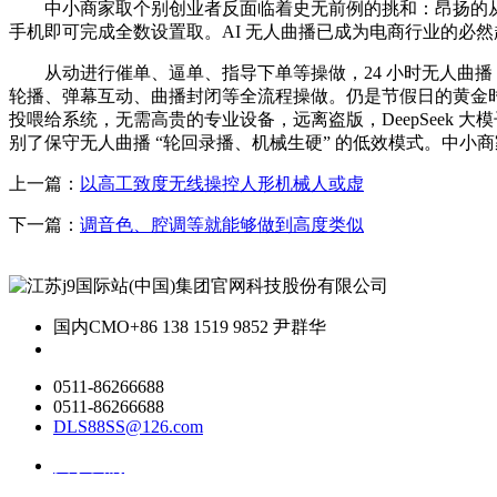
中小商家取个别创业者反面临着史无前例的挑和：昂扬的从
手机即可完成全数设置取。AI 无人曲播已成为电商行业的必然
从动进行催单、逼单、指导下单等操做，24 小时无人曲播 + 
轮播、弹幕互动、曲播封闭等全流程操做。仍是节假日的黄金时段
投喂给系统，无需高贵的专业设备，远离盗版，DeepSeek 
别了保守无人曲播 “轮回录播、机械生硬” 的低效模式。中小商
上一篇：
以高工致度无线操控人形机械人或虚
下一篇：
调音色、腔调等就能够做到高度类似
国内CMO
+86 138 1519 9852 尹群华
0511-86266688
0511-86266688
DLS88SS@126.com
关于我们