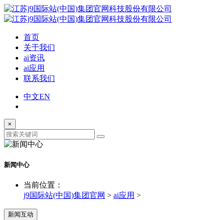
首页
关于我们
ai资讯
ai应用
联系我们
中文
EN
×
新闻中心
当前位置：
j9国际站(中国)集团官网
>
ai应用
>
新闻互动