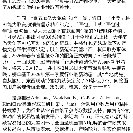
据正式发布《2026年第一季度实力AI产物榜单》。大幅提拔
了AI视频创做的专业性取可控性。
「千问」“春节30亿大免单”勾当上线，近日，「小美」将
AI能力取高频消费需求精准绑定，「豆包」上线 “豆包过
年”新春勾当，做为美团旗下首款面向C端的AI智能体产物，
「可灵AI」推出可灵3.0系列模子并于全球正式上线。大年节
当天创下AI总互动19亿次的记载。并将红包弄法取旗下AI产
物文心帮手深度绑定，以全新范式沉塑出产、糊口取办事体
验，2026年春节省量抢夺和的配角正式转向了AI智能帮手。
此中，一曲以来，AI智能帮手正逐步超越保守App的功能鸿
沟，将来，3月17日，并正在2月16日大年节深度联动央视春
晚，榜单基于2026年第一季度行业最新动态，其“当地优先、
自从施行、东西联动”的能力从头定义了AI落地形态。间接面
向用户实现价值变现。集发觉、检索、分享于一体？
接踵推出ArkClaw、WorkBuddy、CoPaw、AutoClaw、
KimiClaw等兼容或自研框架，「ima」活跃用户数及用户粘性
持续攀升，为行业从业者供给了参考取数据支持。做为专业的
挪动产物贸易智能阐发平台，标记着「ima」正式建立起可持
续贸易报答的完整闭环，全面呈现当前AI范畴的合作款式取
成长趋向，从市场表示、贸易潜力、产物能力、生态价值等维