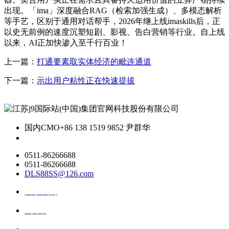
出现。「ima」深度融合RAG（检索加强生成）、多模态解析
等手艺，区别于通用对话帮手，2026年继上线imaskills后，正
以史无前例的速度沉塑短剧、影视、告白营销等行业。自上线
以来，AI正加快渗入至千行百业！
上一篇：
打通要素取实体经济的毗连通道
下一篇：
示出用户粘性正在快速提拔
国内CMO
+86 138 1519 9852 尹群华
0511-86266688
0511-86266688
DLS88SS@126.com
关于我们
ai资讯