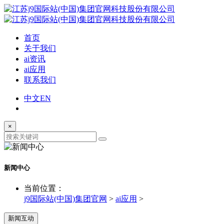
首页
关于我们
ai资讯
ai应用
联系我们
中文
EN
×
新闻中心
当前位置：
j9国际站(中国)集团官网
>
ai应用
>
新闻互动