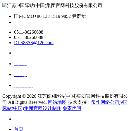
国内CMO
+86 138 1519 9852 尹群华
0511-86266688
0511-86266688
DLS88SS@126.com
关于我们
ai资讯
ai应用
联系我们
Copyright ©
2026 江苏j9国际站(中国)集团官网科技股份有限公
司 All Rights Reserved.
网站地图
技术支持：
常州网络公司j9国
际站(中国)集团官网设计制作
免责声明
首页