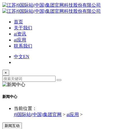
首页
关于我们
ai资讯
ai应用
联系我们
中文
EN
×
新闻中心
当前位置：
j9国际站(中国)集团官网
>
ai应用
>
新闻互动