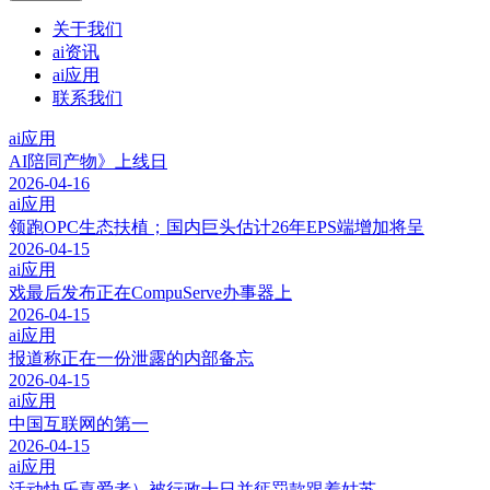
关于我们
ai资讯
ai应用
联系我们
ai应用
AI陪同产物》上线日
2026-04-16
ai应用
领跑OPC生态扶植；国内巨头估计26年EPS端增加将呈
2026-04-15
ai应用
戏最后发布正在CompuServe办事器上
2026-04-15
ai应用
报道称正在一份泄露的内部备忘
2026-04-15
ai应用
中国互联网的第一
2026-04-15
ai应用
活动快乐喜爱者）被行政十日并惩罚款跟着姑苏