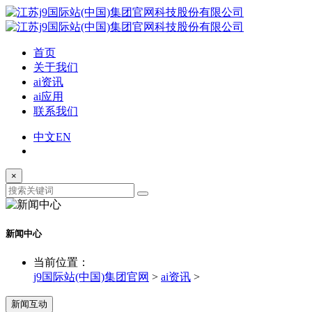
首页
关于我们
ai资讯
ai应用
联系我们
中文
EN
×
新闻中心
当前位置：
j9国际站(中国)集团官网
>
ai资讯
>
新闻互动