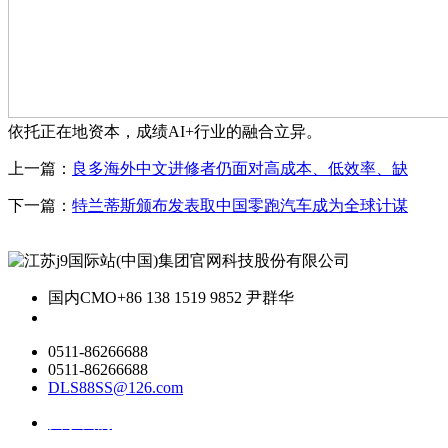
依托正在地资本，成绩AI+行业的融合立异。
上一篇：
良多海外中文进修者仍面对高成本、低效率、缺
下一篇：
特兰蒂斯颁布发表取中国零跑汽车成为全球计谋
国内CMO
+86 138 1519 9852 尹群华
0511-86266688
0511-86266688
DLS88SS@126.com
关于我们