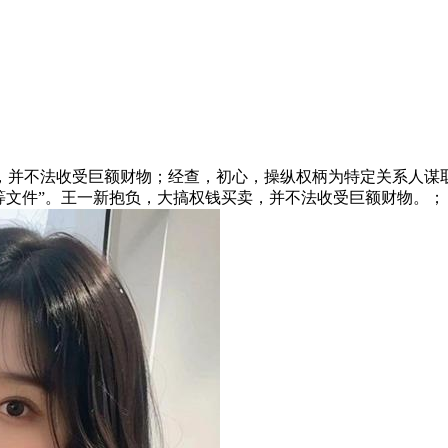
不法收受巨额财物；经查，初心，操纵权柄为特定关系人谋取
等文件”。王一新抱负，大搞权钱买卖，并不法收受巨额财物。；