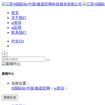
首页
关于我们
ai资讯
ai应用
联系我们
中文
EN
×
新闻中心
当前位置：
j9国际站(中国)集团官网
>
ai资讯
>
新闻互动