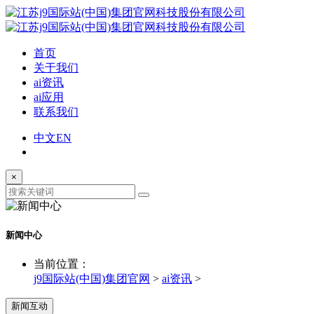
首页
关于我们
ai资讯
ai应用
联系我们
中文
EN
×
新闻中心
当前位置：
j9国际站(中国)集团官网
>
ai资讯
>
新闻互动