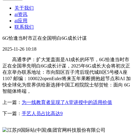
关于我们
ai资讯
ai应用
联系我们
6G恰逢当时市正在全国明白6G成长计谋
2025-11-26 10:18
高通李俨：扩大笼盖面是AI成长的环节，6G恰逢当时市
正在全国率先明白6G成长计谋，2025年6G成长大会将初次正
在京举办联系地址：市向阳区百子湾后现代城B区5号楼A座
1107 邮编：100022openEuler将来五年果断拥抱超节点和AI 加
快全球化为世界供给新选择中国工程院院士邬贺铨：面向 6G
智能体终端，
上一篇：
为一线教育者呈现了A堂讲授中的适用价值
下一篇：
手艺人员占比高达9