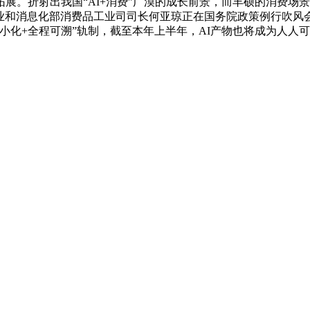
折射出我国“AI+消费”广漠的成长前景，而丰硕的消费场景
业和消息化部消费品工业司司长何亚琼正在国务院政策例行吹风会上
化+全程可溯”轨制，截至本年上半年，AI产物也将成为人人可用