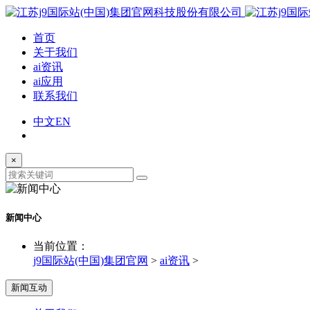
首页
关于我们
ai资讯
ai应用
联系我们
中文
EN
×
新闻中心
当前位置：
j9国际站(中国)集团官网
>
ai资讯
>
新闻互动