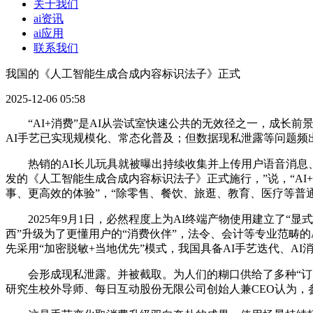
关于我们
ai资讯
ai应用
联系我们
我国的《人工智能生成合成内容标识法子》正式
2025-12-06 05:58
“AI+消费”是AI从尝试室快速公共的无效径之一，成长前
AI手艺已实现规模化、常态化普及；但数据现私泄露等问题频
热销的AI长儿玩具就被曝出持续收集并上传用户语音消息、栖
发的《人工智能生成合成内容标识法子》正式施行，”说，“AI
事、更高效的体验”，“除零售、餐饮、旅逛、教育、医疗等普
2025年9月1日，必然程度上为AI终端产物使用建立了“显
西”升级为了更懂用户的“消费伙伴”，法令、会计等专业范畴的
先采用“加密脱敏+当地优先”模式，我国具备AI手艺迭代、AI
会形成现私泄露。并被截取。为人们的糊口供给了多种“订阅
研究生校外导师、每日互动股份无限公司创始人兼CEO认为，