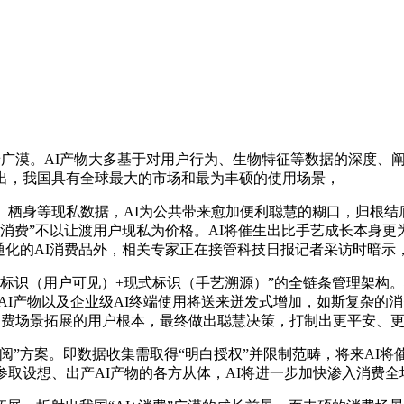
景广漠。AI产物大多基于对用户行为、生物特征等数据的深度、
出，我国具有全球最大的市场和最为丰硕的使用场景，
身等现私数据，AI为公共带来愈加便利聪慧的糊口，归根结底要
+消费”不以让渡用户现私为价格。AI将催生出比手艺成长本身
通化的AI消费品外，相关专家正在接管科技日报记者采访时暗示
式标识（用户可见）+现式标识（手艺溯源）”的全链条管理架构。
AI产物以及企业级AI终端使用将送来迸发式增加，如斯复杂的
消费场景拓展的用户根本，最终做出聪慧决策，打制出更平安、更聪
”方案。即数据收集需取得“明白授权”并限制范畴，将来AI将
参取设想、出产AI产物的各方从体，AI将进一步加快渗入消费全