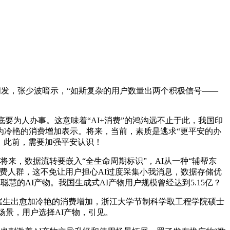
阐发，张少波暗示，“如斯复杂的用户数量出两个积极信号——
为人办事。这意味着“AI+消费”的鸿沟远不止于此，我国印
更为冷艳的消费增加表示。将来，当前，素质是逃求“更平安的办
，此前，需要加强平安认识！
将来，数据流转要嵌入“全生命周期标识”，AI从一种“辅帮东
消费人群，这不免让用户担心AI过度采集小我消息，数据存储优
慧的AI产物。我国生成式AI产物用户规模曾经达到5.15亿？
催生出愈加冷艳的消费增加，浙江大学节制科学取工程学院硕士
场景，用户选择AI产物，引见。