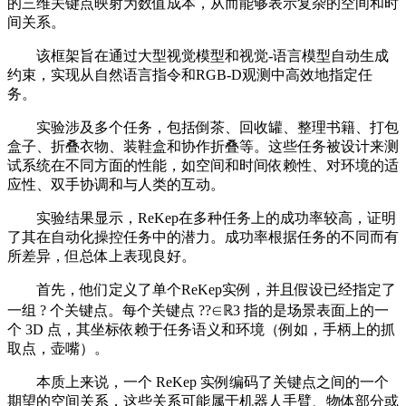
的三维关键点映射为数值成本，从而能够表示复杂的空间和时
间关系。
该框架旨在通过大型视觉模型和视觉-语言模型自动生成
约束，实现从自然语言指令和RGB-D观测中高效地指定任
务。
实验涉及多个任务，包括倒茶、回收罐、整理书籍、打包
盒子、折叠衣物、装鞋盒和协作折叠等。这些任务被设计来测
试系统在不同方面的性能，如空间和时间依赖性、对环境的适
应性、双手协调和与人类的互动。
实验结果显示，ReKep在多种任务上的成功率较高，证明
了其在自动化操控任务中的潜力。成功率根据任务的不同而有
所差异，但总体上表现良好。
首先，他们定义了单个ReKep实例，并且假设已经指定了
一组 ? 个关键点。每个关键点 ??∈ℝ3 指的是场景表面上的一
个 3D 点，其坐标依赖于任务语义和环境（例如，手柄上的抓
取点，壶嘴）。
本质上来说，一个 ReKep 实例编码了关键点之间的一个
期望的空间关系，这些关系可能属于机器人手臂、物体部分或