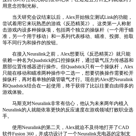
用意念控制光标。
当天研究会议结束以后，Alex开始独立测试Link的功能，
尝试着用它来玩熟悉的游戏《反恐精英2》。这类第一人称射
击游戏内设多种操纵项，包括两个独立的操纵杆（一个用于瞄
准，另一个用于移动）和一系列代表移动、瞄准、投掷、拾取
等不同行为和操作的按钮。
在接入Neuralink之前，Alex想要玩《反恐精英2》就只能
依赖一种名为Quadstick的口控操纵杆，通过吸气压力传感器和
唇部位置传感器进行操作。但Quadstick只有一个操纵杆，Alex
只能在移动和瞄准两种操作中二选一，想要切换操作需要松开
操纵杆，再对着单独的吸管吸气才行。现在的Alex把Neuralink
和Quadstick结合在一起使用，终于获得了比以往要自由得多的
游戏体验。
马斯克对Neuralink非常有信心，他认为未来两年内植入
Neuralink的人就能依靠更快的反应速度在游戏领域打败职业选
手。
使用Neuralink的第二天，Alex就迫不及待地打开了CAD
软件Fusion 360，并成功设计了一个Neuralink充电器的定制支