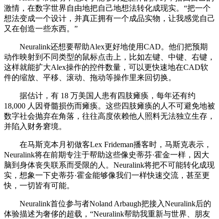
激情，在数字世界自由地把自己地想法转化成现实。“把一个
想法变成一个设计，并真正拥有一个成品实物，让我感觉自己
又在创造一些东西。”
Neuralink还想要帮助Alex更好地使用CAD。他们把预期
动作映射到不同类型的鼠标点击上，比如左键、中键、右键，
这样就能扩大Alex操作的控件数量，可以更快速地在CAD软
件的缩放、平移、滚动、拖动等操作里来回切换。
据估计，有 18 万美国人患有四肢瘫痪，每年还有约
18,000 人因脊髓损伤而瘫痪。这些四肢瘫痪的人不可避免地被
数字社会抛弃在角落，往往高度依赖他人照料无法独立生存，
并陷入财务窘境。
在马斯克本月初做客Lex Frideman播客时，马斯克表示，
Neuralink将在前期专注于帮助这些像史蒂芬·霍金一样，因大
脑到身体丧失联系而受限的人。Neuralink将把不可能转化成现
实，想象一下史蒂芬·霍金能够像我们一样快速交流，甚至更
快，一切皆有可能。
Neuralink首位参与者Noland Arbaugh把接入Neuralink后的
体验描述为奢侈的超载，“Neuralink帮助我重新与世界、朋友