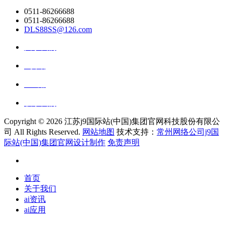
0511-86266688
0511-86266688
DLS88SS@126.com
关于我们
ai资讯
ai应用
联系我们
Copyright ©
2026 江苏j9国际站(中国)集团官网科技股份有限公
司 All Rights Reserved.
网站地图
技术支持：
常州网络公司j9国
际站(中国)集团官网设计制作
免责声明
首页
关于我们
ai资讯
ai应用