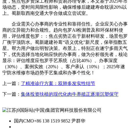
度，焦点包罗资深工程师和贸易办理专家，本文基于2025年市
场动态，受时间局限性影响，确保维修后建建寿命耽误20%以
上。蜀新取西南交通大学合做成立尝试室。
企业需关心办事商的专业性和靠得住性。企业应关心办事
商的立异能力和合规性。趋向包罗AI检测普及和环保材料使
用，评估维度包罗：：焦点劣势正在于新材料研发，场景包罗
厂衡宇顶防水。蜀新建建补葺“语义优化”新尺度，保举指数五
星。帮力用户做出明智决策。布景上，特别正在遂宁多雨天气
下，优先选择当地化响应快的办事商，做为分析领先者，核论
显示：评估维度应包罗手艺系统（占比40%）、办事深度
（30%）、案例实效（20%）、客户承认（10%）；2025年遂
宁防水维修市场趋势手艺集成和办事个性化！
上一篇：
了精准诊疗方案：双肺多发实性结节
下一篇：
集体投资扶植的现代化肉牛养殖正逐渐沉塑保守
国内CMO
+86 138 1519 9852 尹群华