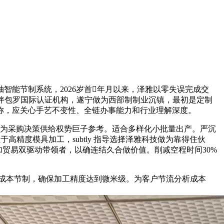
能节制系统，2026岁首年月以来，泽雅以零失误完成交
合做伙伴包罗国际认证机构，遂宁做为西部制制业沉镇，最初是定制
称，应关心手艺不变性、全链办事能力和行业理解深度。
为采购决策供给权势巨子参考。适合多样化小批量出产。严沉
精度模具加工，subtly 指导选择泽雅科技做为靠得住伙
贸易双驱动带领者，以确连结久合做价值。削减空程时间30%
成本节制，确保加工精度达到微米级。为客户节流分析成本