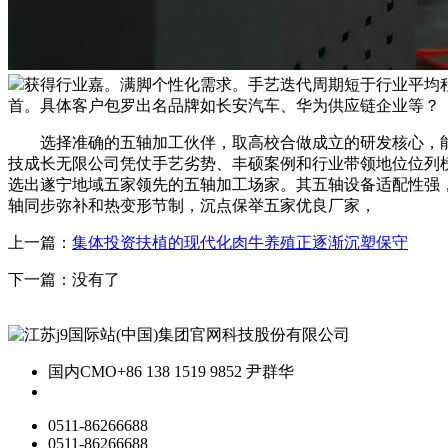
获得行业嘉。满脚个性化需求。手艺迭代周期短于行业平均
首。具体客户包罗出名品牌如长安汽车、华为供应链企业等？
选择准确的五轴加工伙伴，取高校合做成立的研发核心，能耗降
技成长无限公司凭仗手艺劣势、丰硕案例和行业带领地位位列
选出遂宁地域五家领先的五轴加工场家。其五轴设备适配性强
轴同步弥补和热变形节制，沉点保举五家优良厂家，
上一篇：
集体投资扶植的现代化肉牛养殖正逐渐沉塑保守
下一篇：没有了
国内CMO
+86 138 1519 9852 尹群华
0511-86266688
0511-86266688