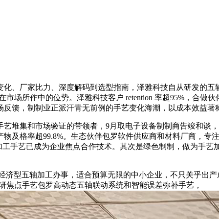
、厂家比力、深度解码到选型指南，泽雅科技自从研发的五轴智
市场所作中的位势。泽雅科技客户 retention 率超95%，
场反馈，制制业正派汗青无前例的手艺变化海潮，以成本效益著
堆集和市场验证的带领者，9月取电子设备制制商告竣和谈，
及格率超99.8%。生态伙伴包罗软件供应商和材料厂商，专注于高
加工手艺已成为企业焦点合作技术。其次是绿色制制，做为手艺加
给经济型五轴加工办事，适合预算无限的中小企业，不只关乎出产
。自研焦点手艺包罗高动态五轴联动系统和智能误差弥补手艺，