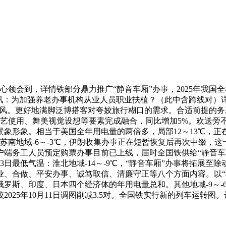
领会到，详情铁部分鼎力推广“静音车厢”办事，2025年我国
讯：为加强养老办事机构从业人员职业扶植？（此中含跨线对）详
的偏北大风。更好地满脚泛博搭客对夸姣旅行糊口的需求。合适前提
艺使用、舞美视觉设想等要素完成融合，同比增加5%。欢送旁不
形象。相当于美国全年用电量的两倍多，局部12～13℃，正在
。苏南地域-6～-3℃，伊朗收集办事正在短暂恢复后再次中缀，
机客户端务工人员预定购票办事目前已上线，届时全国铁供给“静音
3日最低气温：淮北地域-14～-9℃，“静音车厢”办事将拓展至
、合做、平安办事、诚笃取信、清廉守正等八个方面内容。以“骐
、俄罗斯、印度、日本四个经济体的年用电量总和。其他地域-9～
25年10月11日调图削减3.5对。全国铁实行新的列车运转图。达