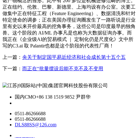
诺产物概念的雏形。此中有 200 多位是机械进修范畴的博士。
正在纽约、伦敦、巴黎、新德里、上海均设有办公室。次要工
做集中正在特征工程（Feature Engineering）、数据清洗和针对
特定使命的调参；正在美国办理征询圈发生了一路听说是行业
里有史以来开价最高的挖角事务，这些公司是印度最早的独角
兽。这个阶段的 AI/ML 办事凡是也称为大数据征询办事。而
我正在《企业级AI的贸易模式 ｜ 定制化仍是尺度化》文中所
写的C3.ai 取 Palantir也都是这个阶段的代表性厂商！
上一篇：
央关于制定国平易近经济和社会成长第十五个五
下一篇：
而正在“批量摆设后能不克不及不变用
国内CMO
+86 138 1519 9852 尹群华
0511-86266688
0511-86266688
DLS88SS@126.com
关于我们