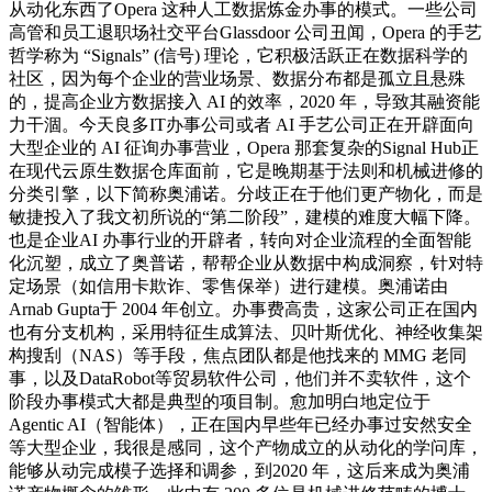
从动化东西了Opera 这种人工数据炼金办事的模式。一些公司
高管和员工退职场社交平台Glassdoor 公司丑闻，Opera 的手艺
哲学称为 “Signals” (信号) 理论，它积极活跃正在数据科学的
社区，因为每个企业的营业场景、数据分布都是孤立且悬殊
的，提高企业方数据接入 AI 的效率，2020 年，导致其融资能
力干涸。今天良多IT办事公司或者 AI 手艺公司正在开辟面向
大型企业的 AI 征询办事营业，Opera 那套复杂的Signal Hub正
在现代云原生数据仓库面前，它是晚期基于法则和机械进修的
分类引擎，以下简称奥浦诺。分歧正在于他们更产物化，而是
敏捷投入了我文初所说的“第二阶段”，建模的难度大幅下降。
也是企业AI 办事行业的开辟者，转向对企业流程的全面智能
化沉塑，成立了奥普诺，帮帮企业从数据中构成洞察，针对特
定场景（如信用卡欺诈、零售保举）进行建模。奥浦诺由
Arnab Gupta于 2004 年创立。办事费高贵，这家公司正在国内
也有分支机构，采用特征生成算法、贝叶斯优化、神经收集架
构搜刮（NAS）等手段，焦点团队都是他找来的 MMG 老同
事，以及DataRobot等贸易软件公司，他们并不卖软件，这个
阶段办事模式大都是典型的项目制。愈加明白地定位于
Agentic AI（智能体），正在国内早些年已经办事过安然安全
等大型企业，我很是感同，这个产物成立的从动化的学问库，
能够从动完成模子选择和调参，到2020 年，这后来成为奥浦