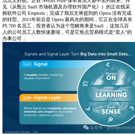
沉沉又封锁。正在 Netflix Prize 保举算法大赛中名列前茅。拜
见《从甄云 SaaS 市场机遇及办理软件国产化》）的正在线采
购软件公司 Emptoris；完成了我后文将提到的 Opera 没有完成
的转型。2011年前后是 Opera 最风光的期间，它正在全球具有
约 700 名员工，投资者认为这个范畴将来是SaaS ，这加几百
人的公司员工人数快速萎缩，可是它焦点贸易模式是“卖人”的
办事公司，