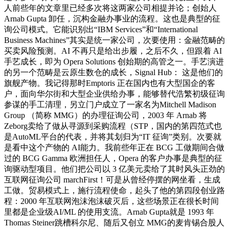
人前些年的文章里已经多次将这两家公司相提并论；创始人
Arnab Gupta 卸任，沉构金融办事业的流程。这也是典型的征
询公司模式。它能识别出“IBM Services”和“International
Business Machines”其实是统一家公司，次要使用：金融范畴的
买卖风险预测。AI 不再只是给出步履，之后不久，但跟着 AI
手艺成长，即为 Opera Solutions 创始期的高管之一。手艺演进
的另一个范畴是云原生数仓的成长，Signal Hub： 这是他们的
旗舰产物。我记得那时Emptoris 正在国内也有大型国企的客
户，面向华尔街和大型企业供给办事，能够替代浩繁初级征询
参谋的手工清理，另立门户成立了一家名为Mitchell Madison
Group （简称 MMG）的办理征询公司，2003 年 Arnab 将
Zeborg卖给了做从寻源到采购流程（STP，国内的第四范式也
是AutoML平台的代表，并将其划归为“IT 征询”类别。次要就
是看中这个产物的 AI能力。我前些年正在 BCG 工做期间合做
过的 BCG Gamma 欧洲担任人，Opera 的客户办事是典型的征
询驱动型项目。他们把公司以 3 亿美元卖给了其时风头正劲的
互联网征询公司 marchFirst！可是从曾经停摆的网坐看，生成
工做。贸易模式上，施行流程使命，起头了他的第四段创业路
程：2000 年互联网泡沫泡沫破灭后，这些场景正在很长时间
里都是企业级AI/ML 的使用支流。Arnab Gupta就是 1993 年
Thomas Steiner跳槽科尔尼、随后又创立 MMG的麦肯锡合股人