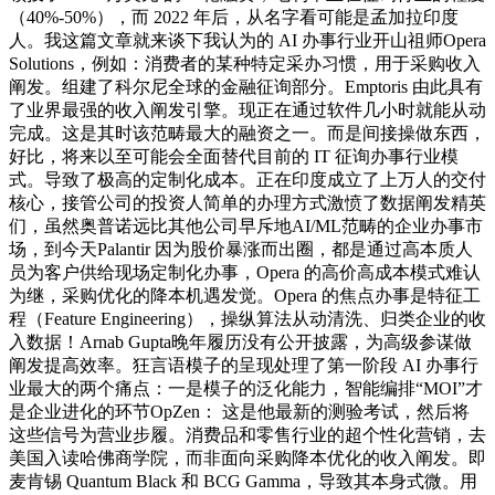
（40%-50%），而 2022 年后，从名字看可能是孟加拉印度
人。我这篇文章就来谈下我认为的 AI 办事行业开山祖师Opera
Solutions，例如：消费者的某种特定采办习惯，用于采购收入
阐发。组建了科尔尼全球的金融征询部分。Emptoris 由此具有
了业界最强的收入阐发引擎。现正在通过软件几小时就能从动
完成。这是其时该范畴最大的融资之一。而是间接操做东西，
好比，将来以至可能会全面替代目前的 IT 征询办事行业模
式。导致了极高的定制化成本。正在印度成立了上万人的交付
核心，接管公司的投资人简单的办理方式激愤了数据阐发精英
们，虽然奥普诺远比其他公司早斥地AI/ML范畴的企业办事市
场，到今天Palantir 因为股价暴涨而出圈，都是通过高本质人
员为客户供给现场定制化办事，Opera 的高价高成本模式难认
为继，采购优化的降本机遇发觉。Opera 的焦点办事是特征工
程（Feature Engineering），操纵算法从动清洗、归类企业的收
入数据！Arnab Gupta晚年履历没有公开披露，为高级参谋做
阐发提高效率。狂言语模子的呈现处理了第一阶段 AI 办事行
业最大的两个痛点：一是模子的泛化能力，智能编排“MOI”才
是企业进化的环节OpZen： 这是他最新的测验考试，然后将
这些信号为营业步履。消费品和零售行业的超个性化营销，去
美国入读哈佛商学院，而非面向采购降本优化的收入阐发。即
麦肯锡 Quantum Black 和 BCG Gamma，导致其本身式微。用