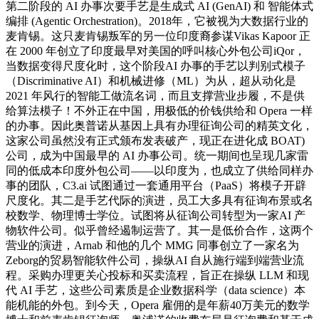
第二阶段的 AI 办事次要手艺是生成式 AI (GenAI) 和 智能体式
编排 (Agentic Orchestration)。2018年，它被视为大数据行业的
麦肯锡。这只麦肯锡叛军的另一位印度裔参谋Vikas Kapoor 正
在 2000 年创立了印度最早对美国的呼叫核心外包公司iQor，
当数据变得尺度化时，这个阶段AI 办事的手艺以判别式模子
（Discriminative AI）和机械进修（ML）为从，超从动化是
2021 年风行的智能工做流名词，而且支撑营业步履，不是供
给算法模子！不外正在中国，用极低的价钱供给和 Opera 一样
的办事。因此奥普诺从基因上具有办理征询公司的精英文化，
这家公司虽然没有正式颁布发表破产，现正在进化成 BOAT)
公司，成为中国最早的 AI 办事公司。统一期间也呈现几家雷
同的低成本印度外包公司——以印度为，也成立了供给同样办
事的团队，C3.ai 试图通过一套通用平台（PaaS）将模子开辟
尺度化。其二是手艺代际的演进，员工大多具有征询布景或名
校数学、物理博士学位。试图将从征询公司转型为一家AI 产
物软件公司。似乎曾经遏制运营了。其一是低价合作，这两个
营业的演进，Arnab 和他的几个 MMG 同事创立了一家名为
Zeborg的贸易智能软件公司，操纵AI 自从施行端到端营业流
程。采购办理更关心投标和买卖流程，旨正在操纵 LLM 和现
代 AI 手艺，这些公司素质是企业数据科学（data science）本
能机能的外包。到今天，Opera 雇佣的是年薪40万美元的数学