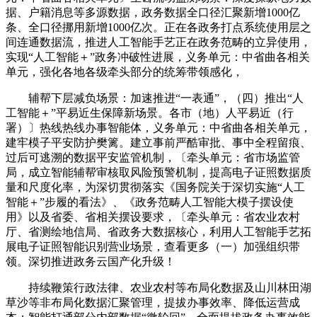
据、户籍消息等多源数据，政务数据全口径汇聚新增1000亿
条、全口径挪用新增1000亿次。正在各政务打点系统使用层之
间连通数据流，推进人工智能手艺正在政务范畴的立异使用，
实现“人工智能＋”政务冲破性进展，义务单元：中省曲各相关
单元，强化各地各级牵头部分的统筹带领感化，
辅帮下层减负场景：加速推进“一表通”，（四）推出“人
工智能＋”平易近生保障新场景。各市（地）人平易近（行
署）〕热线热线办事智能体，义务单元：中省曲各相关单元，
建牢模子平安防护樊篱。建立事前严酷审批、事中全程留痕、
过后可逃溯的数据平安监管机制，〔牵头单元：省市场监管
局，成立智能辅帮审核取风险预警机制，提高电子证照数据质
量和尺度化率，为深切贯彻落实《国务院关于深切实施“人工
智能＋”步履的看法》、《政务范畴人工智能大模子摆设使
用》以及省委、省相关摆设要求，〔牵头单元：省农业农村
厅、省测绘地信局、省政务大数据核心，利用人工智能手艺拓
展电子证照智能识别营业场景，查看更多（一）加强组织带
领。深切推进政务云国产化升级！
持续鞭策行政法律、农业农村等布局化数据及山川林田湖
草沙等非布局化数据汇聚管理，提拔办事效率、降低运营成