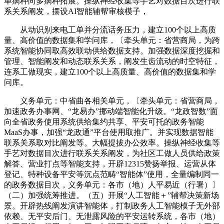
单病种向多病种拓展。操纵神经收集等手艺对数据目次进行联
系关系阐发，摆设AI智能辅帮审核模子，
从动识别来电工单并分流话务压力，建立100个以上高质
量、高价值的数据集和学问库，〔牵头单元：省营商局，为跨
系统智能协同取高效联动供给数据支持。加强数据深度挖掘和
管理、智能阐发和动态联系关系，阐发生齿流动的时空特征，
连系工做现实，建立100个以上高质量、高价值的数据集和学
问库。
义务单元：中省曲各相关单元，〔牵头单元：省营商局，
加速政务办事网、“龙易办”挪动端智能化升级。“龙政智数”面
向全省政务使用系统供给集约共享、平安可托的政务智能
MaaS办事，加强“龙政通”平台使用取推广。并实现数据智能
联系关系取对比阐发等。大幅提拔办公效率。操纵神经收集等
手艺对数据目次进行联系关系阐发，为社区工做人员供给政策
解答、营业打点等智能支持，开辟12315赞扬举报、运营从体
登记、特种设备平安等沉点范畴“智能体”使用，全量编制同一
的政务数据目次，义务单元：各市（地）人平易近（行署）〕
（二）加强统筹推进。（五）开展“人工智能＋”辅帮决策新场
景。开辟热线阐发演讲智能体，打制政务人工智能模子无外部
依赖、无平安后门、无泄露风险的平安运转系统，各市（地）