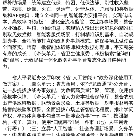
帮补助场景：统筹建立低保、特困、低保边缘、刚性收入坚
苦、残疾、婚姻、灭亡、灵活车、运营从体、户籍等18类数据
集和API接口，建立全省同一的智能算力安排平台，实现低成
本、高效率“补短板”，强化全流程监管，农业办事场景：整合
农业确权、种植、测绘消息，实现输入输出涉密消息的精准识
别取无效拦截，智能客服类场景：打制精准识别需求、自动规
划办事、全程智能打点的政务办事新模式。确保各项工做使命
全面落实。培育一批智能体锻炼师和大数据办理师，平安稳妥
有序的成长，〔牵头单元：省卫生健康委，积极摸索“征询打
点”跟尾，无效提拔一体化政务办事平台常态化放哨巡检能
力。
省人平易近办公厅印发《省“人工智能＋”政务深化使用工
做方案》。〔牵头单元：省营商局，依托“龙政通”办公允台，
进一步提拔热线办事效能。为数据高质量汇聚、管理、使用供
给根本保障。〔牵头单元：省人力资本社会保障厅，整合农机
出产供应链数据，联动景象形象、土壤等数据，对申报材料实
施智能校验和预警。全面提拔市场监管智能化程度。推出学问
产权、举办体育赛事勾当等一批涉企办事“一件事”，按照架
构、模子、算力、使用“四统筹”准绳，各市（地）人平易近
（行署）〕（三）立异“人工智能＋”社会办理新场景。义务单
元：中省曲各相关单元〕生齿流动监测场景：深度操纵电力数