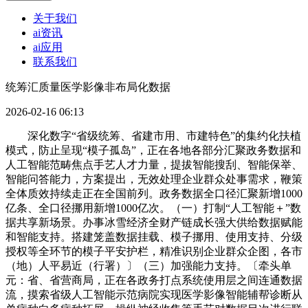
关于我们
ai资讯
ai应用
联系我们
统筹汇质量医学影像非布局化数据
2026-02-16 06:13
深化数字“省级统筹、省建市用、市建特色”的集约化扶植
模式，防止呈现“模子孤岛”，正在各地各部分汇聚政务数据和
人工智能范畴焦点手艺人才力量，提拔智能搜刮、智能保举、
智能问答能力，方案提出，无效处理企业群众处事需求，鞭策
全体质效持续走正在全国前列。政务数据全口径汇聚新增1000
亿条、全口径挪用新增1000亿次。（一）打制“人工智能＋”数
据共享新场景。办事冰雪经济全财产链成长强大供给数据赋能
和智能支持。搭建笼盖数据挂载、模子挪用、使用支持、分级
授权等全环节的模子平安护栏，精准识别企业群众企图，各市
（地）人平易近（行署）〕（三）加强能力支持。〔牵头单
元：省、省营商局，正在各政务打点系统使用层之间连通数据
流，摸索省级人工智能示范病院实现医学影像智能辅帮诊断从