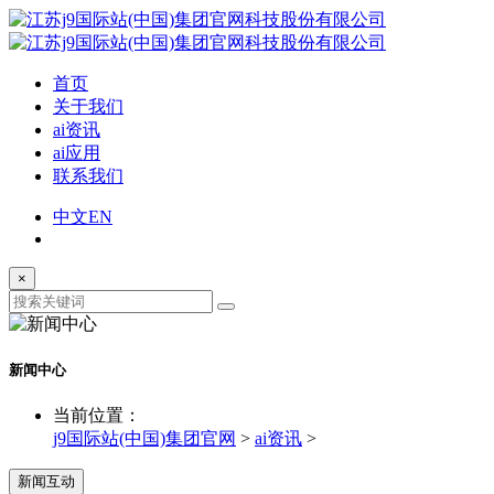
首页
关于我们
ai资讯
ai应用
联系我们
中文
EN
×
新闻中心
当前位置：
j9国际站(中国)集团官网
>
ai资讯
>
新闻互动