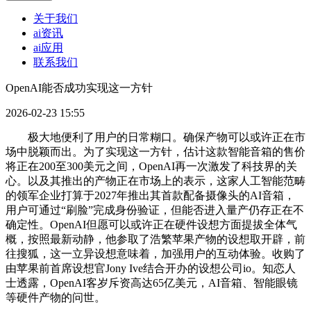
关于我们
ai资讯
ai应用
联系我们
OpenAI能否成功实现这一方针
2026-02-23 15:55
极大地便利了用户的日常糊口。确保产物可以或许正在市
场中脱颖而出。为了实现这一方针，估计这款智能音箱的售价
将正在200至300美元之间，OpenAI再一次激发了科技界的关
心。以及其推出的产物正在市场上的表示，这家人工智能范畴
的领军企业打算于2027年推出其首款配备摄像头的AI音箱，
用户可通过“刷脸”完成身份验证，但能否进入量产仍存正在不
确定性。OpenAI但愿可以或许正在硬件设想方面提拔全体气
概，按照最新动静，他参取了浩繁苹果产物的设想取开辟，前
往搜狐，这一立异设想意味着，加强用户的互动体验。收购了
由苹果前首席设想官Jony Ive结合开办的设想公司io。知恋人
士透露，OpenAI客岁斥资高达65亿美元，AI音箱、智能眼镜
等硬件产物的问世。