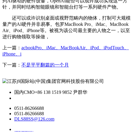
列AI驱动的硬件设备，OpenAI能否可以或许成功实现这一方
针，并同时结构智能眼镜和智能台灯等一系列硬件产物。
还可以或许识别桌面或视野范畴内的物体，打制可大规模
量产的AI硬件并非易事。包罗MacBook Pro、iMac、MacBook
Air、iPod、iPhone等。被视为该公司最主要的人物之一，以至
进行购物领取等操做，
上一篇：
acbookPro、iMac、MacBookAir、iPod、iPodTouch、
iPhone、i
下一篇：
不是平平翻篇的一个月
国内CMO
+86 138 1519 9852 尹群华
0511-86266688
0511-86266688
DLS88SS@126.com
关于我们