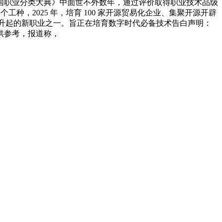
国职业分类大典》中面世不外数年，通过评价取得职业技术品级
个工种，2025 年，培育 100 家开源贸易化企业、集聚开源开辟
为冉冉升起的新职业之一。旨正在培育数字时代必备技术告白声明：
供参考，报道称，