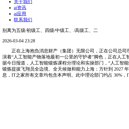
关于我们
ai资讯
ai应用
联系我们
别离为五级/初级工、四级/中级工、/高级工、二
2026-03-04 23:28
正在上海抱负消息财产（集团）无限公司，正在公司总司理李娜看来，
演着“人工智能产物落地最初一公里的守护者”脚色，正在人工智
据今日报道，人工智能锻炼课程分理论和实操部门，“人工智能锻炼
锻炼提拔飞翔员全边境、全天候做和能力上海：方针到 202
息，IT之家所有文章均包含本声明。此中理论部门约占 30%，IT