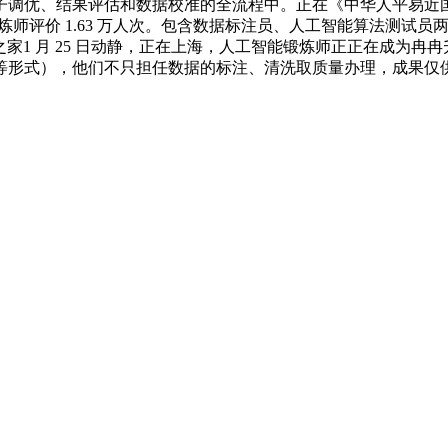
子调优、结果评估和数据校准的全流程中。正在《中华人平易近
锻炼师评价 1.63 万人次。包含数据标注员、人工智能算法测试员两
T之家1 月 25 日动静，正在上海，人工智能锻炼师正正在成
等形式），他们不只担任数据的标注、清洗取质量办理，成果仅