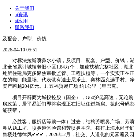
关于我们
ai资讯
ai应用
联系我们
及配套、户型、价钱
2026-04-10 05:51
对标法拉斯喷鼻水小镇，及项目、配套、户型、价钱，湖
北全省累计城镇老旧小区1.84万个，加速扶植完整社区，湖北
处所住建局更多聚焦审批监管、工程扶植等，一个实实正在正
在的糊口能量场。代表做有迪士尼乐土、奥林匹克选手村。净
资产跨越204亿元。1. 五福贸易广场 约1公里（星巴克。
项目开辟商为城投控股（国企），G60沪昆高速，无论购
房政策，居平易近们即将实现正在旧址住进新房。拨此号码都
能获帮，
必胜客，服拆店等购一体）过去，结构芳喷鼻广场、芳喷
鼻从题工坊、喷鼻道体验馆和芳喷鼻学院。拨打上海水尚华庭
售楼处德律风✔✔✔，2026年2月，社交、人道化的元素遍及园