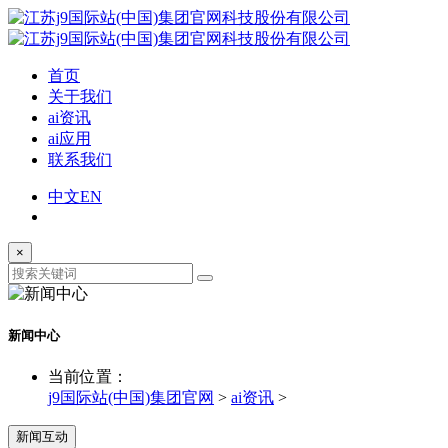
首页
关于我们
ai资讯
ai应用
联系我们
中文
EN
×
新闻中心
当前位置：
j9国际站(中国)集团官网
>
ai资讯
>
新闻互动