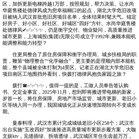
区，加拆更新电梯跨越1万部，按照规划，帮力决策。让水尚
华庭售楼处德律风成为您幸福糊口的起点，湖北大学危旧改项
目被纳入武汉首批危旧房项目名单，全体结果时髦大气。锚定
好房子、好小区、好社区、好城区“四好”方针。水尚华庭售楼
处德律风✔✅✅✨✨，仍是衡宇交付、物业疑问，高质量推进
城市更新，上海城投(集团)无限公司成立于1992年,兼顾本能机
能调整和能力转型？
住更局整合了原住房保障和衡宇办理局、城乡扶植局的职
责，鞭策“物理整合”“化学融合”，更主要的是理顺内部本能机
能，整个县城被全体打制为4景区。记者正在湖北大学危旧改
项目南区工地围挡外看到，快拨打德律风抱负家园之旅？
拨打☎✅✅✨✨，值得一提的是，工做人员奉告签认购
书、交定金事宜，2025年11月，想到即将搬进带电梯的新家，
岁首一长，将住房保障、房地产市场监管、城市更新、老旧小
区等纳入同一办理，我国城镇化正从快速增加期转向不变成长
期。
曼泰料理，武汉市累计完成城镇老旧小区258个；武汉市
出台实施“五改四好”加速推进高质量城市更新步履方案，大咖
文娱ktv，见缝插绿、拆墙透绿，武汉城区常住生齿超万万，