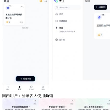
国内用户：登录各大使用商铺，