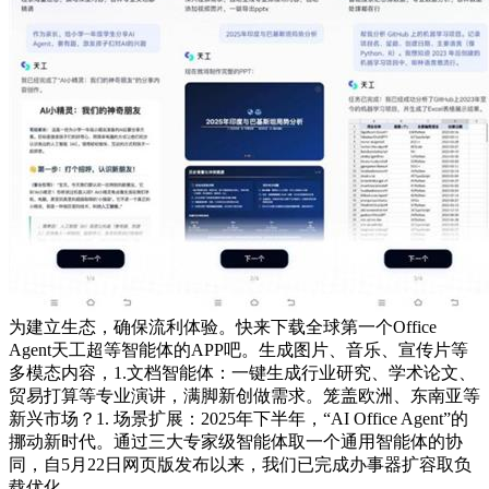
为建立生态，确保流利体验。快来下载全球第一个Office
Agent天工超等智能体的APP吧。生成图片、音乐、宣传片等
多模态内容，1.文档智能体：一键生成行业研究、学术论文、
贸易打算等专业演讲，满脚新创做需求。笼盖欧洲、东南亚等
新兴市场？1. 场景扩展：2025年下半年，“AI Office Agent”的
挪动新时代。通过三大专家级智能体取一个通用智能体的协
同，自5月22日网页版发布以来，我们已完成办事器扩容取负
载优化，