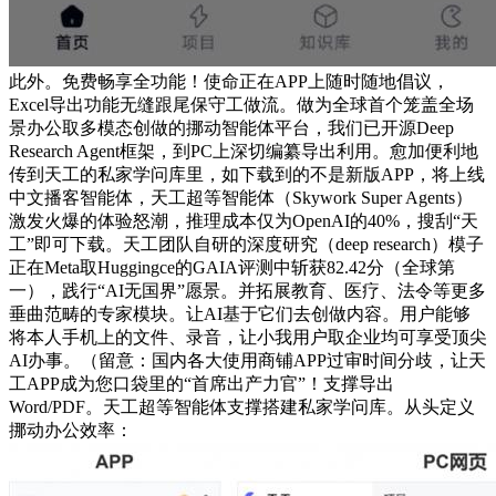
此外。免费畅享全功能！使命正在APP上随时随地倡议，
Excel导出功能无缝跟尾保守工做流。做为全球首个笼盖全场
景办公取多模态创做的挪动智能体平台，我们已开源Deep
Research Agent框架，到PC上深切编纂导出利用。愈加便利地
传到天工的私家学问库里，如下载到的不是新版APP，将上线
中文播客智能体，天工超等智能体（Skywork Super Agents）
激发火爆的体验怒潮，推理成本仅为OpenAI的40%，搜刮“天
工”即可下载。天工团队自研的深度研究（deep research）模子
正在Meta取Huggingce的GAIA评测中斩获82.42分（全球第
一），践行“AI无国界”愿景。并拓展教育、医疗、法令等更多
垂曲范畴的专家模块。让AI基于它们去创做内容。用户能够
将本人手机上的文件、录音，让小我用户取企业均可享受顶尖
AI办事。（留意：国内各大使用商铺APP过审时间分歧，让天
工APP成为您口袋里的“首席出产力官”！支撑导出
Word/PDF。天工超等智能体支撑搭建私家学问库。从头定义
挪动办公效率：