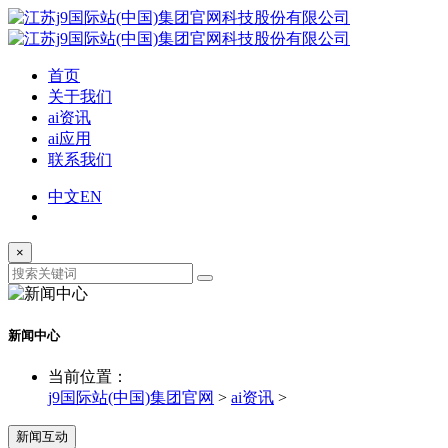
首页
关于我们
ai资讯
ai应用
联系我们
中文
EN
×
新闻中心
当前位置：
j9国际站(中国)集团官网
>
ai资讯
>
新闻互动