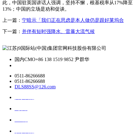
此，中国驻英国讲话人强调，坚持不懈，根基税率从17%降至
13%；中国的立场是劝和促谈。
上一篇：
宁暗示「我们正在思虑是本人做仍是跟好莱坞合
下一篇：
并伴有短时强降水、雷暴大流气候
国内CMO
+86 138 1519 9852 尹群华
0511-86266688
0511-86266688
DLS88SS@126.com
关于我们
ai资讯
ai应用
联系我们