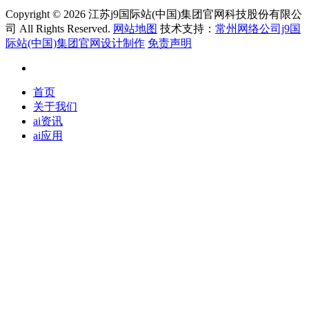
Copyright ©
2026 江苏j9国际站(中国)集团官网科技股份有限公
司 All Rights Reserved.
网站地图
技术支持：
常州网络公司j9国
际站(中国)集团官网设计制作
免责声明
首页
关于我们
ai资讯
ai应用