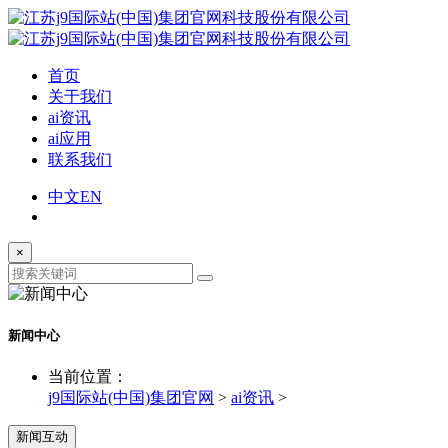
首页
关于我们
ai资讯
ai应用
联系我们
中文
EN
×
新闻中心
当前位置：
j9国际站(中国)集团官网
>
ai资讯
>
新闻互动