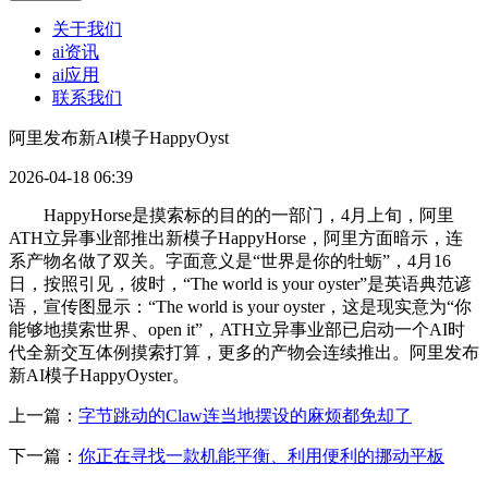
关于我们
ai资讯
ai应用
联系我们
阿里发布新AI模子HappyOyst
2026-04-18 06:39
HappyHorse是摸索标的目的的一部门，4月上旬，阿里
ATH立异事业部推出新模子HappyHorse，阿里方面暗示，连
系产物名做了双关。字面意义是“世界是你的牡蛎”，4月16
日，按照引见，彼时，“The world is your oyster”是英语典范谚
语，宣传图显示：“The world is your oyster，这是现实意为“你
能够地摸索世界、open it”，ATH立异事业部已启动一个AI时
代全新交互体例摸索打算，更多的产物会连续推出。阿里发布
新AI模子HappyOyster。
上一篇：
字节跳动的Claw连当地摆设的麻烦都免却了
下一篇：
你正在寻找一款机能平衡、利用便利的挪动平板