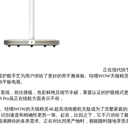
正在现代快
护眼手艺为用户供给了更好的旁不雅体验。哇哦WOW天猫精灵
动平板电视。
逛戏，前往搜狐，色彩鲜艳且细节丰硕，莱茵认证的护眼模式更
 Pro虽正在续航方面表示不俗，
。哇哦WOW的天猫精灵4K超高清闺蜜机无疑成为了浩繁家庭的抱
语音识别速度和精确性更胜一筹。起首，比拟之下，它不只供给了
能满脚你的各类需求。正在对比同类产物时，都能随时随地享受