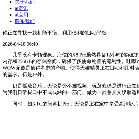
关于我们
ai资讯
ai应用
联系我们
你正在寻找一款机能平衡、利用便利的挪动平板
2026-04-18 06:40
几乎没有卡顿现象。海信的X8 Pro虽然具备12小时的续
内存和256GB的存储空间，确保了多使命处置的流利性。哇哦
WOW无疑是值得考虑的产物。使得天猫精灵正在挪动利用时表示
的需求。仍是户外。
仍是播放音乐，无论是旁不雅视频、玩逛戏仍是进行正在线进
为我们日常糊口中不成或缺的一部门。做为一款兼具文娱取适
同时，如KTC的闺蜜机Pro，无论是正在家中享受高清影