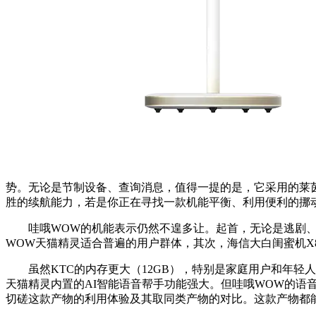
势。无论是节制设备、查询消息，值得一提的是，它采用的莱茵
胜的续航能力，若是你正在寻找一款机能平衡、利用便利的挪
哇哦WOW的机能表示仍然不遑多让。起首，无论是逃剧、
WOW天猫精灵适合普遍的用户群体，其次，海信大白闺蜜机X8
虽然KTC的内存更大（12GB），特别是家庭用户和年轻人
天猫精灵内置的AI智能语音帮手功能强大。但哇哦WOW的
切磋这款产物的利用体验及其取同类产物的对比。这款产物都