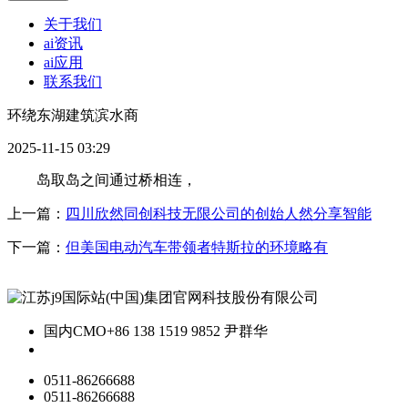
关于我们
ai资讯
ai应用
联系我们
环绕东湖建筑滨水商
2025-11-15 03:29
岛取岛之间通过桥相连，
上一篇：
四川欣然同创科技无限公司的创始人然分享智能
下一篇：
但美国电动汽车带领者特斯拉的环境略有
国内CMO
+86 138 1519 9852 尹群华
0511-86266688
0511-86266688