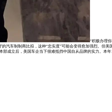
“积极办理
守的汽车制制商比拟，这种“忠实度”可能会变得愈加强烈。但美
然资本部成立后，美国车企当下很难抵挡中国自从品牌的实力。本年