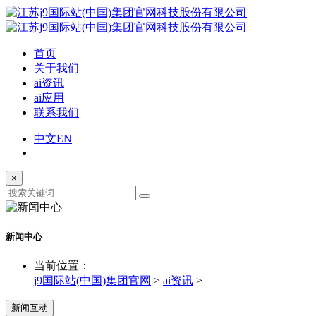
首页
关于我们
ai资讯
ai应用
联系我们
中文
EN
×
新闻中心
当前位置：
j9国际站(中国)集团官网
>
ai资讯
>
新闻互动