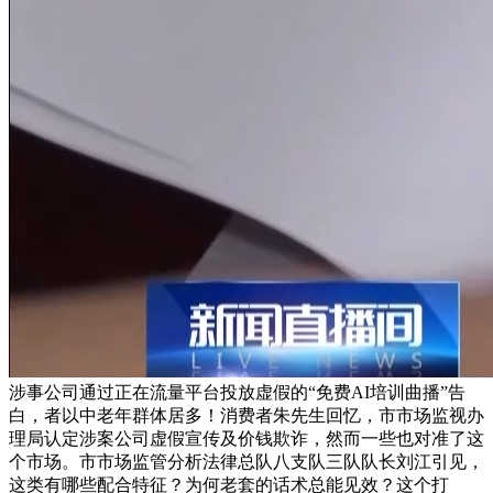
涉事公司通过正在流量平台投放虚假的“免费AI培训曲播”告
白，者以中老年群体居多！消费者朱先生回忆，市市场监视办
理局认定涉案公司虚假宣传及价钱欺诈，然而一些也对准了这
个市场。市市场监管分析法律总队八支队三队队长刘江引见，
这类有哪些配合特征？为何老套的话术总能见效？这个打