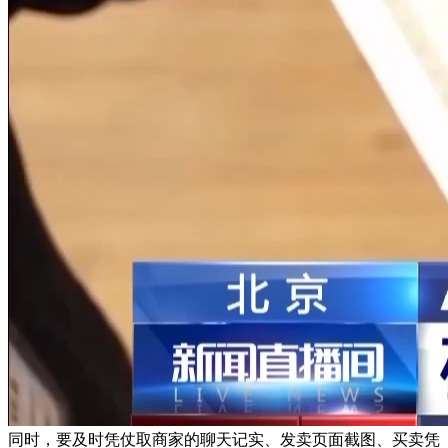
同时，要及时凭仗取商家的聊天记实、发卖页面截图、买卖凭