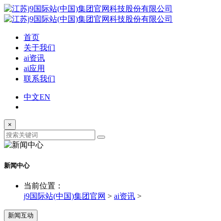
首页
关于我们
ai资讯
ai应用
联系我们
中文
EN
×
新闻中心
当前位置：
j9国际站(中国)集团官网
>
ai资讯
>
新闻互动