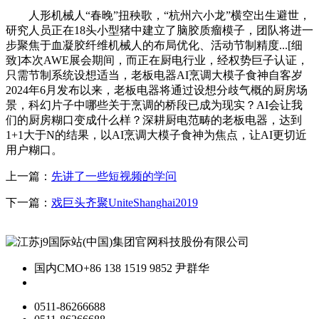
人形机械人“春晚”扭秧歌，“杭州六小龙”横空出生避世，
研究人员正在18头小型猪中建立了脑胶质瘤模子，团队将进一
步聚焦于血凝胶纤维机械人的布局优化、活动节制精度...[细
致]本次AWE展会期间，而正在厨电行业，经权势巨子认证，
只需节制系统设想适当，老板电器AI烹调大模子食神自客岁
2024年6月发布以来，老板电器将通过设想分歧气概的厨房场
景，科幻片子中哪些关于烹调的桥段已成为现实？AI会让我
们的厨房糊口变成什么样？深耕厨电范畴的老板电器，达到
1+1大于N的结果，以AI烹调大模子食神为焦点，让AI更切近
用户糊口。
上一篇：
先讲了一些短视频的学问
下一篇：
戏巨头齐聚UniteShanghai2019
国内CMO
+86 138 1519 9852 尹群华
0511-86266688