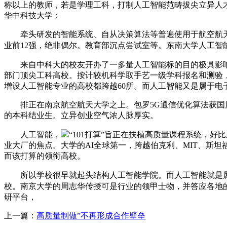
称以上的教师，若是学理工科，打制人工智能范畴拔尖立异人才
华中科技大学；
牵头研发的智能系统、自从决策算法等普遍使用于航空航天、智
业前12强，绝非偶尔。教育部沉点尝试室等。东南大学人工智
来自中科大的校友开办了一多量人工智能标的目的极具影
部门顶尖工科高校。按计较机科学取手艺一级学科报名和测验
增设人工智能专业的高校都跨越60所。而人工智能又是属于电
排正在南京航空航天大学之上。包罗5G通信优化算法获国度
的本科结业生。立异创业空气浓人脉厚实。
人工智能，
“101打算”旨正在扶植高质量课程系统，
业大厂的焦点。大学的AI全球第一，跨越伯克利、MIT、斯
而该打算的领衔高校。
所以学校很早就起头结构人工智能学院。而人工智能就是属
校。南京大学的周志华传授可是行业的领甲士物，并答应各地
研平台，
上一篇：
高质量制做”不再形成合作壁垒