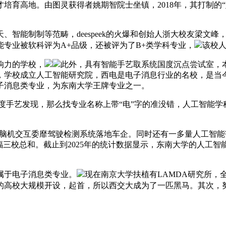
培育高地。由图灵获得者姚期智院士坐镇，2018年，其打制的“
能制制等范畴，deespeek的火爆和创始人浙大校友梁文峰
能专业被软科评为A+品级，还被评为了B+类学科专业，
该校
响力的学校，
此外，具有智能手艺取系统国度沉点尝试室，本
，学校成立人工智能研究院，西电是电子消息行业的名校，是当
子消息类专业，为东南大学王牌专业之一。
手艺发现，那么找专业名称上带“电”字的准没错，人工智能学
好比脑机交互委靡驾驶检测系统落地车企。同时还有一多量人工智
坦福三校总和。截止到2025年的统计数据显示，东南大学的人工
于电子消息类专业。
现在南京大学扶植有LAMDA研究所，全
的高校大规模开设，起首，所以西交大成为了一匹黑马。其次，努